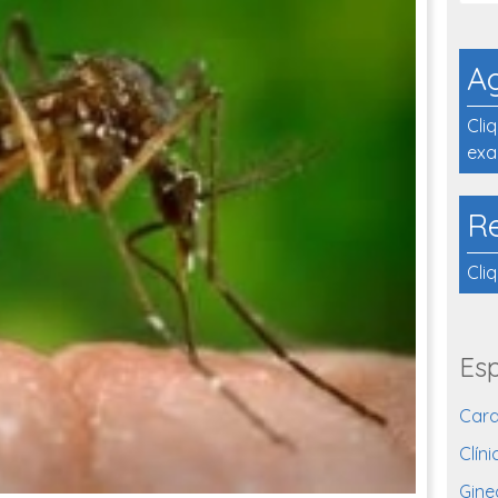
A
Cli
exa
R
Cli
Esp
Card
Clíni
Gine