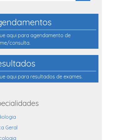
gendamentos
que aqui para agendamento de
me/consulta.
esultados
que aqui para resultados de exames.
ecialidades
iologia
ca Geral
cologia