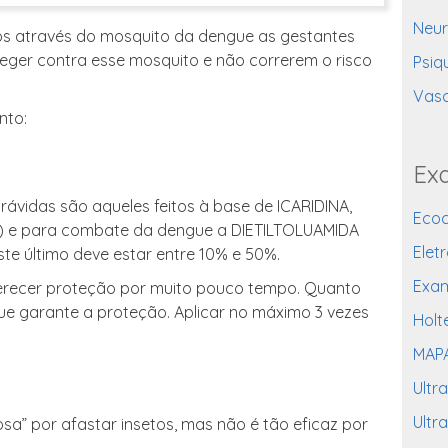
Neur
dos através do mosquito da dengue as gestantes
ger contra esse mosquito e não correrem o risco
Psiqu
Vasc
nto:
Ex
ávidas são aqueles feitos à base de ICARIDINA,
Eco
 e para combate da dengue a DIETILTOLUAMIDA
Elet
e último deve estar entre 10% e 50%.
Exam
ferecer proteção por muito pouco tempo. Quanto
ue garante a proteção. Aplicar no máximo 3 vezes
Holt
MAPA
Ultr
Ultr
osa” por afastar insetos, mas não é tão eficaz por