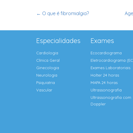
←
O que é fibromialgia?
Age
Especialidades
Exames
Cardiologia
Ecocardiograma
Clínica Geral
Eletrocardiograma (E
Ginecologia
Exames Laboratoriais
Neurologia
Holter 24 horas
Psiquiatria
MAPA 24 horas
Vascular
Ultrassonografia
Ultrassonografia com
Doppler