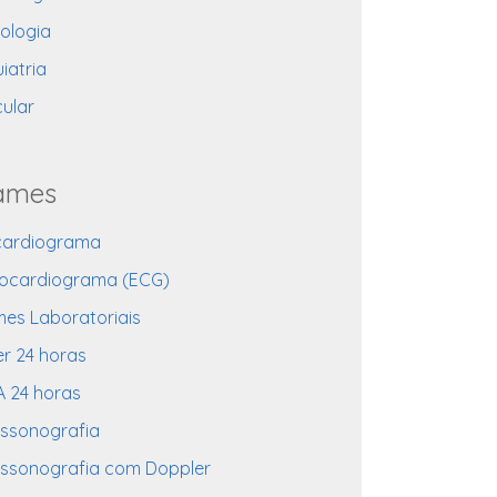
ologia
iatria
ular
ames
cardiograma
rocardiograma (ECG)
es Laboratoriais
er 24 horas
 24 horas
assonografia
assonografia com Doppler