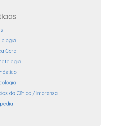
ícias
as
iologia
ca Geral
atologia
nóstico
cologia
cias da Clínica / Imprensa
pedia